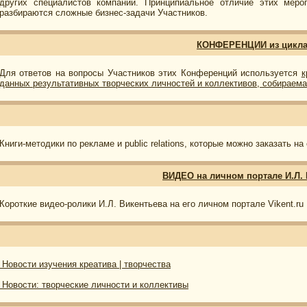
других специалистов компании. Принципиальное отличие этих меро
разбираются сложные бизнес-задачи Участников.
КОНФЕРЕНЦИИ из цикла 
Для ответов на вопросы Участников этих Конференций используется
к
данных результативных творческих личностей и коллективов, собираема
Книги-методики по рекламе и public relations, которые можно заказать на 
ВИДЕО на личном портале И.Л.
Короткие видео-ролики И.Л. Викентьева на его личном портале Vikent.ru
Новости изучения креатива | творчества
Новости: творческие личности и коллективы