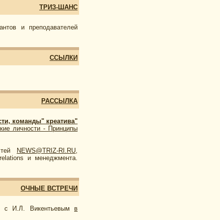
ТРИЗ-ШАНС
антов и преподавателей
ССЫЛКИ
РАССЫЛКА
ти, команды" креатива"
кие личности - Принципы
остей
NEWS@TRIZ-RI.RU
,
elations и менеджмента.
ОЧНЫЕ ВСТРЕЧИ
ru c И.Л. Викентьевым
в