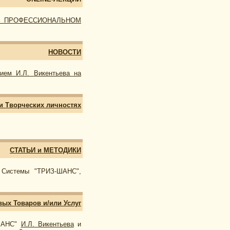
) О ПРОФЕССИОНАЛЬНОМ
НОВОСТИ
тием И.Л. Викентьева на
 Творческих личностях
СТАТЬИ и МЕТОДИКИ
х Системы "ТРИЗ-ШАНС",
ых Товаров и/или Услуг
-ШАНС"
И.Л. Викентьева
и