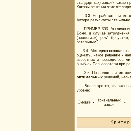
стандартных) задач? Какие п
Каковы решения этих же зада
3.3. Не работает ли методи
Автора результаты стабильно
ПРИМЕР 393. Англичанин, т
Боно
, в случае затруднения
(неологизм) "роw". Допустим,
остальным?..
3.4. Методика позволяет ста
оценить, какое решение - н
известных и проводилось ли
ошибках Пользователя при ра
3.5. Позволяет ли методика
оптимальных
решений, неоче
Более кратко, изложенное в 
уровне:
тривиальных
Эмоций
-
-
задач
К р и т е