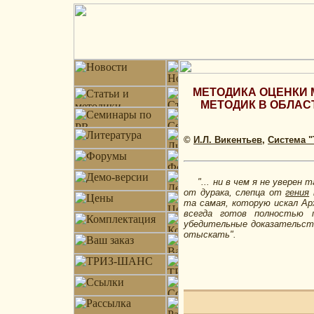
МЕТОДИКА ОЦЕНКИ 
МЕТОДИК В ОБЛАС
©
И.Л. Викентьев
,
Система 
"... ни в чем я не уверен т
от дурака, слепца от
гения
та самая, которую искал А
всегда готов полностью п
убедительные доказательств
отыскать".