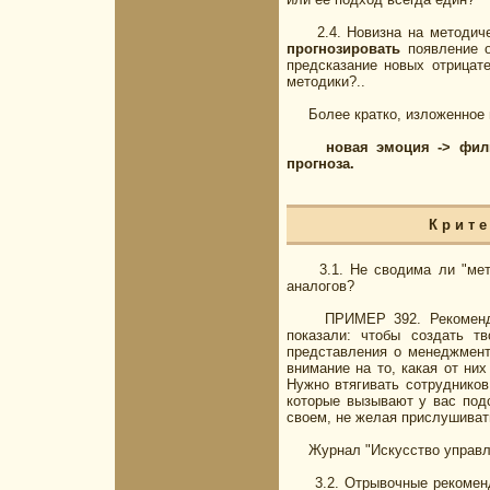
2.4. Новизна на методичес
прогнозировать
появление о
предсказание новых отрицате
методики?..
Более кратко, изложенное в 
новая эмоция -> фил
прогноза.
К р и т
3.1. Не сводима ли "метод
аналогов?
ПРИМЕР 392. Рекомендует 
показали: чтобы создать т
представления о менеджмент
внимание на то, какая от ни
Нужно втягивать сотрудников
которые вызывают у вас подс
своем, не желая прислушиват
Журнал "Искусство управления
3.2. Отрывочные рекомендац