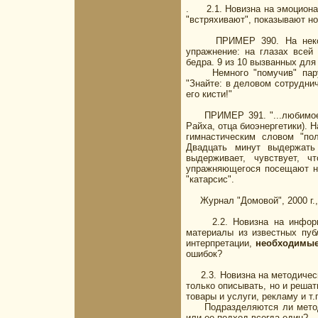
. 2.1. Новизна на эмоционал
"встряхивают", показывают но
ПРИМЕР 390. На некоторы
упражнение: на глазах всей 
бедра. 9 из 10 вызванных для
Немного "помучив" пару, в
"Знайте: в деловом сотрудни
его кисти!"
ПРИМЕР 391. "...любимое уп
Райха, отца биоэнергетики). 
гимнастическим словом "пол
Двадцать минут выдержать
выдерживает, чувствует, 
упражняющегося посещают на
"катарсис".
Журнал "Домовой", 2000 г., N
2.2. Новизна на информац
материалы из известных пуб
интерпретации,
необходимы
ошибок?
2.3. Новизна на методическ
только описывать, но и реш
товары и услуги, рекламу и т.
Подразделяются ли методик
или ее подход всегда един?