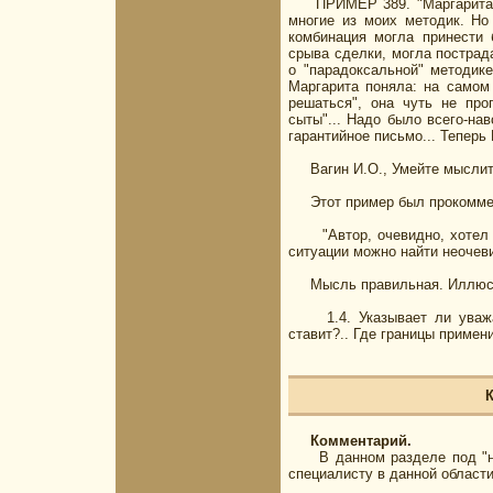
ПРИМЕР 389. "Маргарита, ав
многие из моих методик. Но
комбинация могла принести 
срыва сделки, могла пострад
о "парадоксальной" методике
Маргарита поняла: на самом 
решаться", она чуть не про
сыты"... Надо было всего-на
гарантийное письмо... Теперь
Вагин И.О., Умейте мыслить г
Этот пример был прокоммен
"Автор, очевидно, хотел на
ситуации можно найти неочеви
Мысль правильная. Иллюстр
1.4. Указывает ли уважае
ставит?.. Где границы примен
К
Комментарий.
В данном разделе под "нов
специалисту в данной област