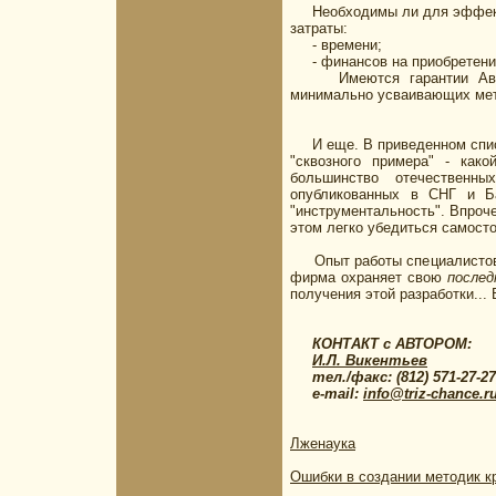
Необходимы ли для эффект
затраты:
- времени;
- финансов на приобретение 
Имеются гарантии Автора
минимально усваивающих мет
И еще. В приведенном списке
"сквозного примера" - как
большинство отечественн
опубликованных в СНГ и Ба
"инструментальность". Впроч
этом легко убедиться самосто
Опыт работы специалисто
фирма охраняет свою
послед
получения этой разработки... 
КОНТАКТ с АВТОРОМ:
И.Л. Викентьев
тел./факс: (812) 571-27-27,
e-mail:
info@triz-chance.r
Лженаука
Ошибки в создании методик к