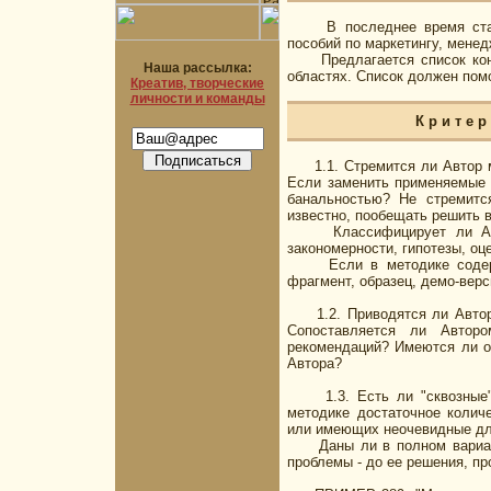
В последнее время стан
пособий по маркетингу, менед
Предлагается список конт
Наша рассылка:
областях. Список должен пом
Креатив, творческие
личности и команды
К р и т е
1.1. Стремится ли Автор мет
Если заменить применяемые 
банальностью? Не стремитс
известно, пообещать решить в
Классифицирует ли Автор
закономерности, гипотезы, о
Если в методике содержит
фрагмент, образец, демо-верс
1.2. Приводятся ли Авто
Сопоставляется ли Автор
рекомендаций? Имеются ли от
Автора?
1.3. Есть ли "сквозные" 
методике достаточное количе
или имеющих неочевидные дл
Даны ли в полном варианте
проблемы - до ее решения, п